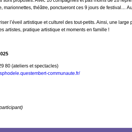
 sont proposés. Avec 10 compagnies et pas moins de 28 représ
 marionnettes, théâtre, ponctueront ces 9 jours de festival… Au
er l’éveil artistique et culturel des tout-petits. Ainsi, une large 
s artistes, pratique artistique et moments en famille !
2025
9 80 (ateliers et spectacles)
/asphodele.questembert-communaute.fr/
participant)