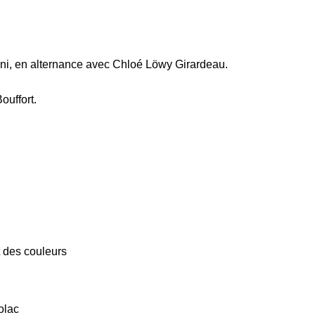
coni, en alternance avec Chloé Löwy Girardeau.
ouffort.
t des couleurs
olac