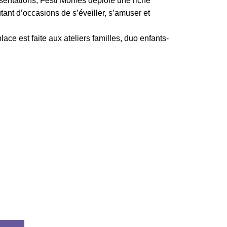
entations, Festi’Mômes déploie une riche
tant d’occasions de s’éveiller, s’amuser et
place est faite aux ateliers familles, duo enfants-