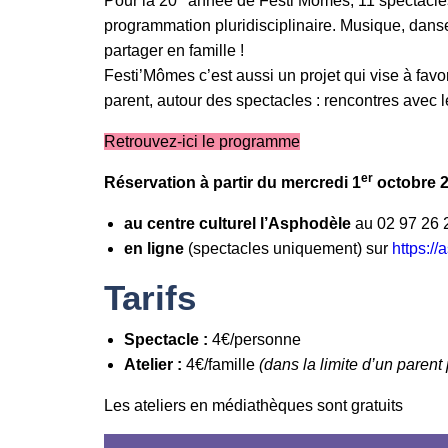
Pour la 20
année de Festi’Mômes, 11 spectacles
programmation pluridisciplinaire. Musique, danse,
partager en famille !
Festi’Mômes c’est aussi un projet qui vise à favoris
parent, autour des spectacles : rencontres avec le
Retrouvez-ici le programme
er
Réservation à partir du mercredi 1
octobre 
au centre culturel l’Asphodèle
au 02 97 26 2
en ligne
(spectacles uniquement) sur
https:/
Tarifs
Spectacle :
4€/personne
Atelier :
4€/famille
(dans la limite d’un parent 
Les ateliers en médiathèques sont gratuits