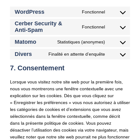
WordPress
Fonctionnel
Consent
Cerber Security &
to
Fonctionnel
Anti-Spam
Consent
service
to
wordpress
Matomo
Statistiques (anonymes)
Consent
service
to
Divers
cerber-
Finalité en attente d’enquête
Consent
service
security-
to
7. Consentement
matomo
&-
service
anti-
divers
Lorsque vous visitez notre site web pour la première fois,
spam
nous vous montrerons une fenêtre contextuelle avec une
explication sur les cookies. Dès que vous cliquez sur
« Enregistrer les préférences » vous nous autorisez à utiliser
les catégories de cookies et d’extensions que vous avez
sélectionnés dans la fenêtre contextuelle, comme décrit
dans la présente politique de cookies. Vous pouvez
désactiver l’utilisation des cookies via votre navigateur, mais
veuillez noter que notre site web pourrait ne plus fonctionner