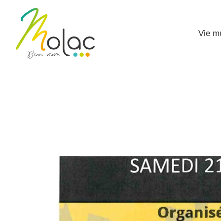
Vie m