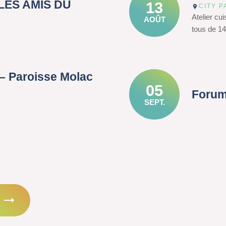
– LES AMIS DU
13
CITY P
Atelier cu
AOÛT
tous de 14
– Paroisse Molac
05
Forum
SEPT.