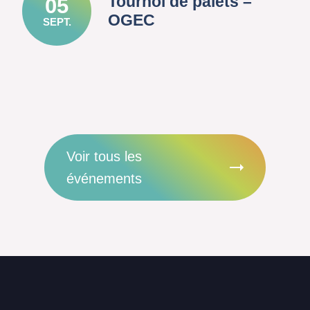
Tournoi de palets –
05
OGEC
SEPT.
Voir tous les
événements