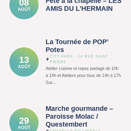
Fête à la chapelle – LES
08
AMIS DU L’HERMAIN
AOÛT
La Tournée de POP’
Potes
CITY PARK - 14 RUE SAINT
13
PIERRE
AOÛT
Atelier cuisine et repas partagé de 10h
à 14h et Ateliers pour tous de 14h à 17h
Sur...
Marche gourmande –
Paroisse Molac /
29
Questembert
AOÛT