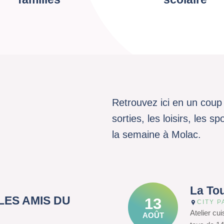
Retrouvez ici en un coup 
sorties, les loisirs, les 
la semaine à Molac.
La To
– LES AMIS DU
13
CITY P
Atelier cu
AOÛT