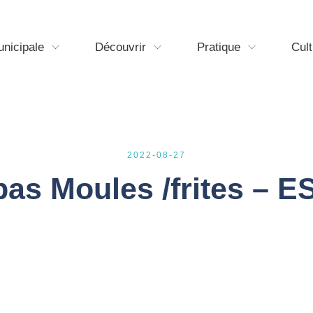
unicipale
Découvrir
Pratique
Cult
2022-08-27
as Moules /frites – 