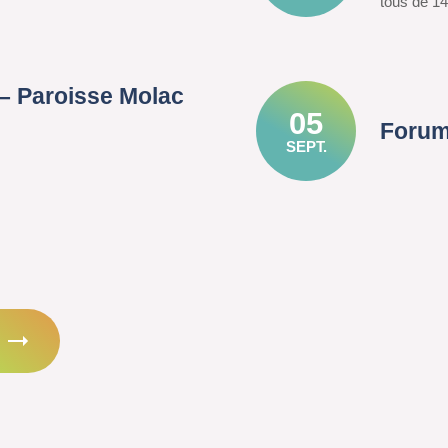
tous de 14
– Paroisse Molac
05
Forum
SEPT.