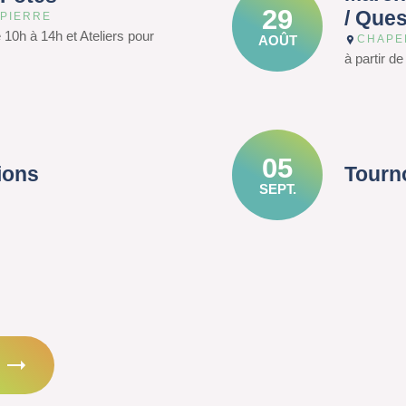
29
/ Que
 PIERRE
e 10h à 14h et Ateliers pour
AOÛT
CHAPE
à partir d
05
ions
Tourn
SEPT.