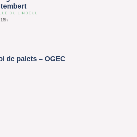
stembert
LLE DU LINDEUL
e 16h
oi de palets – OGEC