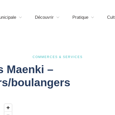
unicipale
Découvrir
Pratique
Cult
COMMERCES & SERVICES
s Maenki –
s/boulangers