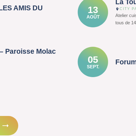
La To
– LES AMIS DU
13
CITY P
Atelier cu
AOÛT
tous de 14
– Paroisse Molac
05
Forum
SEPT.