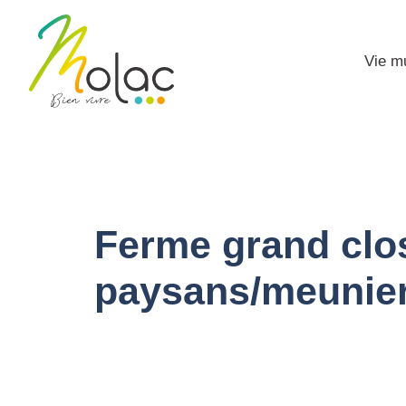
Vie m
Ferme grand clo
paysans/meunier