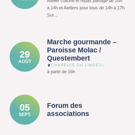
Atelier cuisine et repas partagé de 10h
à 14h et Ateliers pour tous de 14h à 17h
Sur...
Marche gourmande –
Paroisse Molac /
29
Questembert
AOÛT
CHAPELLE DU LINDEUL
à partir de 16h
Forum des
05
associations
SEPT.