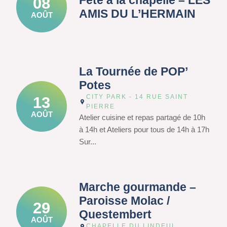
Fête à la chapelle – LES
08
AMIS DU L’HERMAIN
AOÛT
La Tournée de POP’
Potes
CITY PARK - 14 RUE SAINT
13
PIERRE
AOÛT
Atelier cuisine et repas partagé de 10h
à 14h et Ateliers pour tous de 14h à 17h
Sur...
Marche gourmande –
Paroisse Molac /
29
Questembert
AOÛT
CHAPELLE DU LINDEUL