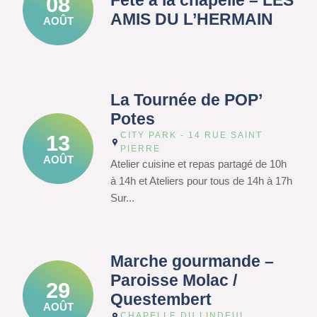
Fête à la chapelle – LES
08
AMIS DU L’HERMAIN
AOÛT
La Tournée de POP’
Potes
CITY PARK - 14 RUE SAINT
13
PIERRE
AOÛT
Atelier cuisine et repas partagé de 10h
à 14h et Ateliers pour tous de 14h à 17h
Sur...
Marche gourmande –
Paroisse Molac /
29
Questembert
AOÛT
CHAPELLE DU LINDEUL