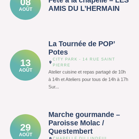
Fête à la chapelle – LES
08
AMIS DU L’HERMAIN
AOÛT
La Tournée de POP’
Potes
CITY PARK - 14 RUE SAINT
13
PIERRE
AOÛT
Atelier cuisine et repas partagé de 10h
à 14h et Ateliers pour tous de 14h à 17h
Sur...
Marche gourmande –
Paroisse Molac /
29
Questembert
AOÛT
CHAPELLE DU LINDEUL