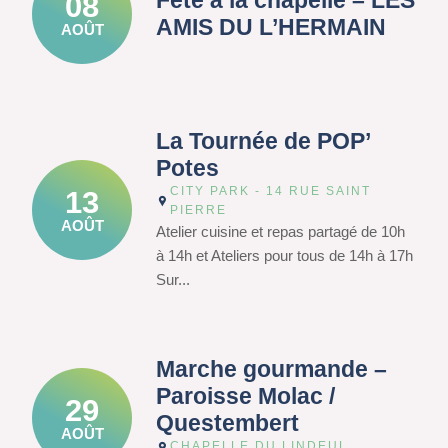
Fête à la chapelle – LES
08
AMIS DU L’HERMAIN
AOÛT
La Tournée de POP’
Potes
CITY PARK - 14 RUE SAINT
13
PIERRE
AOÛT
Atelier cuisine et repas partagé de 10h
à 14h et Ateliers pour tous de 14h à 17h
Sur...
Marche gourmande –
Paroisse Molac /
29
Questembert
AOÛT
CHAPELLE DU LINDEUL