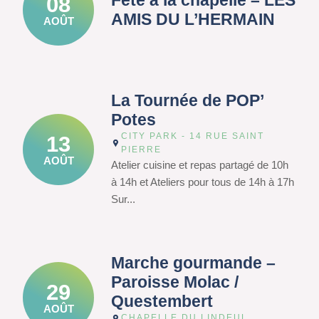
Fête à la chapelle – LES
08
AMIS DU L’HERMAIN
AOÛT
La Tournée de POP’
Potes
CITY PARK - 14 RUE SAINT
13
PIERRE
AOÛT
Atelier cuisine et repas partagé de 10h
à 14h et Ateliers pour tous de 14h à 17h
Sur...
Marche gourmande –
Paroisse Molac /
29
Questembert
AOÛT
CHAPELLE DU LINDEUL