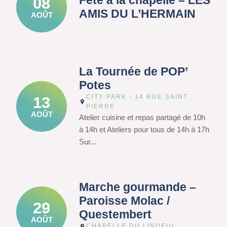
Fête à la chapelle – LES
08
AMIS DU L’HERMAIN
AOÛT
La Tournée de POP’
Potes
CITY PARK - 14 RUE SAINT
13
PIERRE
AOÛT
Atelier cuisine et repas partagé de 10h
à 14h et Ateliers pour tous de 14h à 17h
Sur...
Marche gourmande –
Paroisse Molac /
29
Questembert
AOÛT
CHAPELLE DU LINDEUL