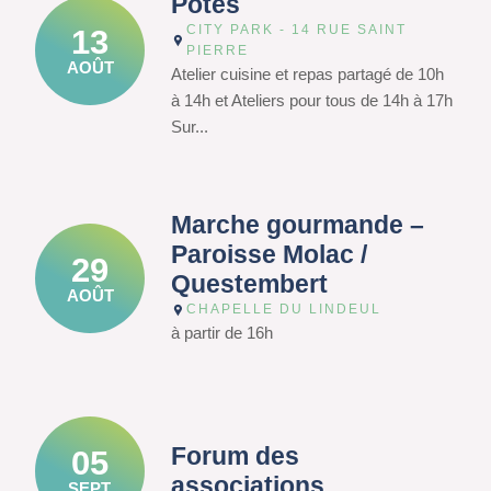
Potes
CITY PARK - 14 RUE SAINT
13
PIERRE
AOÛT
Atelier cuisine et repas partagé de 10h
à 14h et Ateliers pour tous de 14h à 17h
Sur...
Marche gourmande –
Paroisse Molac /
29
Questembert
AOÛT
CHAPELLE DU LINDEUL
à partir de 16h
Forum des
05
associations
SEPT.