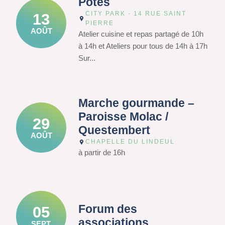
Potes
CITY PARK - 14 RUE SAINT
13
PIERRE
AOÛT
Atelier cuisine et repas partagé de 10h
à 14h et Ateliers pour tous de 14h à 17h
Sur...
Marche gourmande –
Paroisse Molac /
29
Questembert
AOÛT
CHAPELLE DU LINDEUL
à partir de 16h
Forum des
05
associations
SEPT.