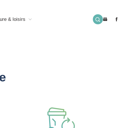
ure & loisirs
e