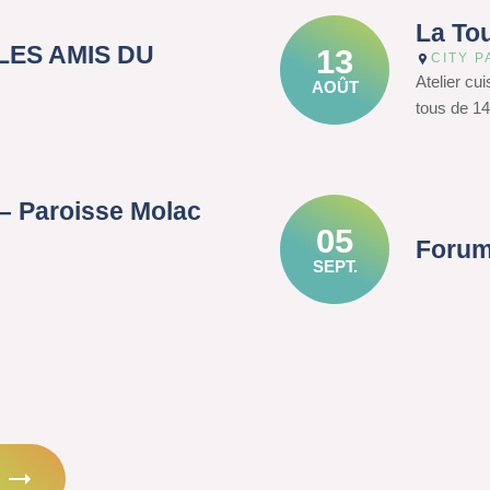
La To
– LES AMIS DU
13
CITY P
Atelier cu
AOÛT
tous de 14
– Paroisse Molac
05
Forum
SEPT.