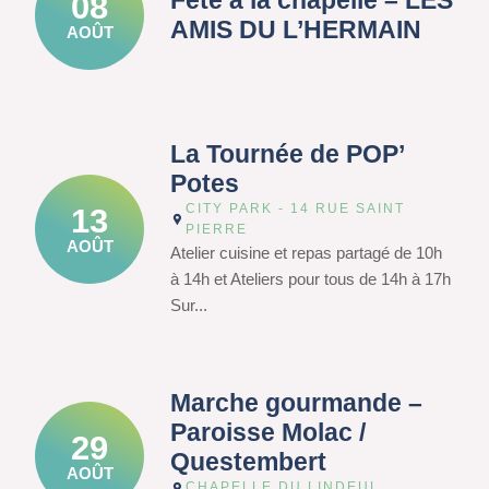
Fête à la chapelle – LES
08
AMIS DU L’HERMAIN
AOÛT
La Tournée de POP’
Potes
CITY PARK - 14 RUE SAINT
13
PIERRE
AOÛT
Atelier cuisine et repas partagé de 10h
à 14h et Ateliers pour tous de 14h à 17h
Sur...
Marche gourmande –
Paroisse Molac /
29
Questembert
AOÛT
CHAPELLE DU LINDEUL