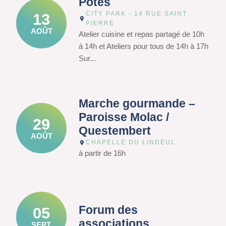
Potes
CITY PARK - 14 RUE SAINT
13
PIERRE
AOÛT
Atelier cuisine et repas partagé de 10h
à 14h et Ateliers pour tous de 14h à 17h
Sur...
Marche gourmande –
Paroisse Molac /
29
Questembert
AOÛT
CHAPELLE DU LINDEUL
à partir de 16h
Forum des
05
associations
SEPT.