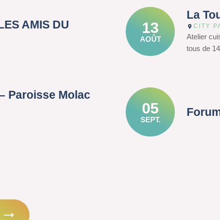
La To
– LES AMIS DU
13
CITY P
Atelier cu
AOÛT
tous de 14
– Paroisse Molac
05
Forum
SEPT.