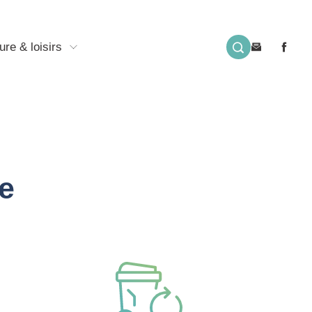
ure & loisirs
e