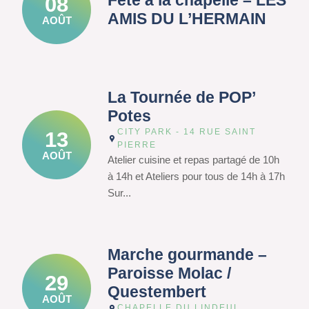
Fête à la chapelle – LES
08
AMIS DU L’HERMAIN
AOÛT
La Tournée de POP’
Potes
CITY PARK - 14 RUE SAINT
13
PIERRE
AOÛT
Atelier cuisine et repas partagé de 10h
à 14h et Ateliers pour tous de 14h à 17h
Sur...
Marche gourmande –
Paroisse Molac /
29
Questembert
AOÛT
CHAPELLE DU LINDEUL