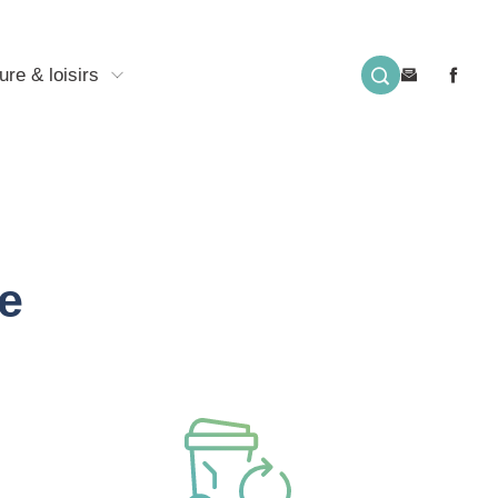
ure & loisirs
e