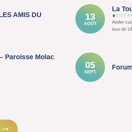
La To
– LES AMIS DU
13
CITY P
Atelier cu
AOÛT
tous de 14
– Paroisse Molac
05
Forum
SEPT.