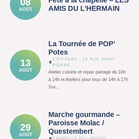
Fête à la chapelle – LES
08
AMIS DU L’HERMAIN
AOÛT
La Tournée de POP’
Potes
CITY PARK - 14 RUE SAINT
13
PIERRE
AOÛT
Atelier cuisine et repas partagé de 10h
à 14h et Ateliers pour tous de 14h à 17h
Sur...
Marche gourmande –
Paroisse Molac /
29
Questembert
AOÛT
CHAPELLE DU LINDEUL