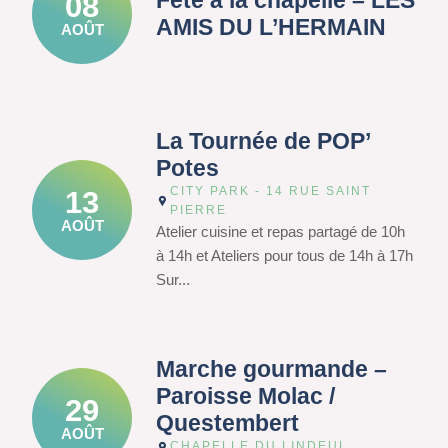
Fête à la chapelle – LES
08
AMIS DU L’HERMAIN
AOÛT
La Tournée de POP’
Potes
CITY PARK - 14 RUE SAINT
13
PIERRE
AOÛT
Atelier cuisine et repas partagé de 10h
à 14h et Ateliers pour tous de 14h à 17h
Sur...
Marche gourmande –
Paroisse Molac /
29
Questembert
AOÛT
CHAPELLE DU LINDEUL