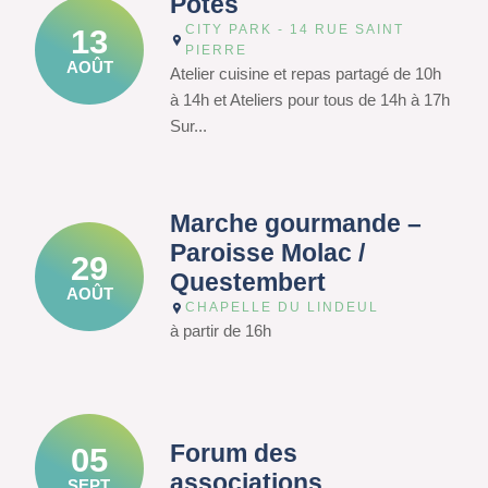
Potes
CITY PARK - 14 RUE SAINT
13
PIERRE
AOÛT
Atelier cuisine et repas partagé de 10h
à 14h et Ateliers pour tous de 14h à 17h
Sur...
Marche gourmande –
Paroisse Molac /
29
Questembert
AOÛT
CHAPELLE DU LINDEUL
à partir de 16h
Forum des
05
associations
SEPT.