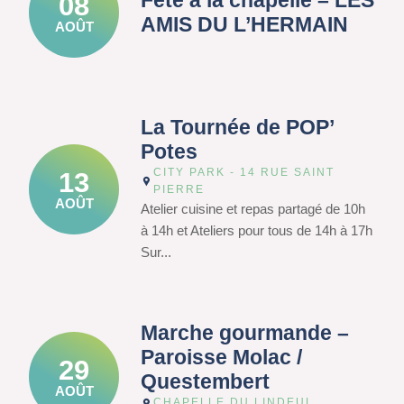
Fête à la chapelle – LES
08
AMIS DU L’HERMAIN
AOÛT
La Tournée de POP’
Potes
CITY PARK - 14 RUE SAINT
13
PIERRE
AOÛT
Atelier cuisine et repas partagé de 10h
à 14h et Ateliers pour tous de 14h à 17h
Sur...
Marche gourmande –
Paroisse Molac /
29
Questembert
AOÛT
CHAPELLE DU LINDEUL