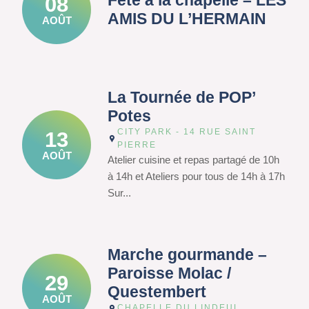
Fête à la chapelle – LES
08
AMIS DU L’HERMAIN
AOÛT
La Tournée de POP’
Potes
CITY PARK - 14 RUE SAINT
13
PIERRE
AOÛT
Atelier cuisine et repas partagé de 10h
à 14h et Ateliers pour tous de 14h à 17h
Sur...
Marche gourmande –
Paroisse Molac /
29
Questembert
AOÛT
CHAPELLE DU LINDEUL