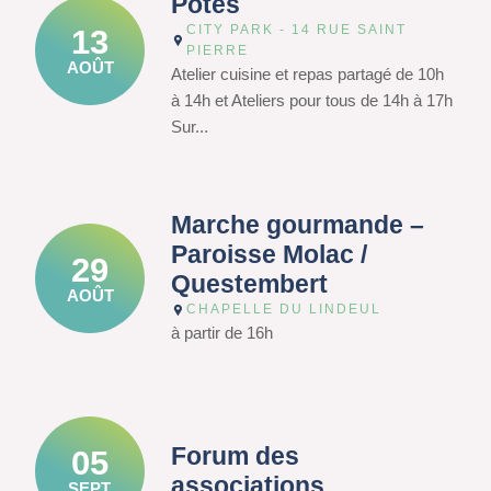
Potes
CITY PARK - 14 RUE SAINT
13
PIERRE
AOÛT
Atelier cuisine et repas partagé de 10h
à 14h et Ateliers pour tous de 14h à 17h
Sur...
Marche gourmande –
Paroisse Molac /
29
Questembert
AOÛT
CHAPELLE DU LINDEUL
à partir de 16h
Forum des
05
associations
SEPT.