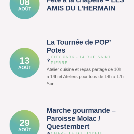
Fête à la chapelle – LES
08
AMIS DU L’HERMAIN
AOÛT
La Tournée de POP’
Potes
CITY PARK - 14 RUE SAINT
13
PIERRE
AOÛT
Atelier cuisine et repas partagé de 10h
à 14h et Ateliers pour tous de 14h à 17h
Sur...
Marche gourmande –
Paroisse Molac /
29
Questembert
AOÛT
CHAPELLE DU LINDEUL