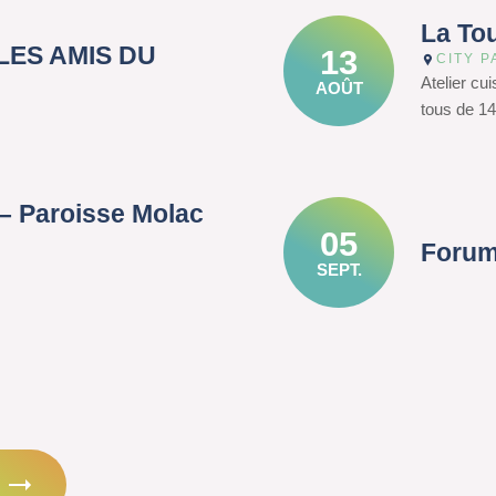
La To
– LES AMIS DU
13
CITY P
Atelier cu
AOÛT
tous de 14
– Paroisse Molac
05
Forum
SEPT.