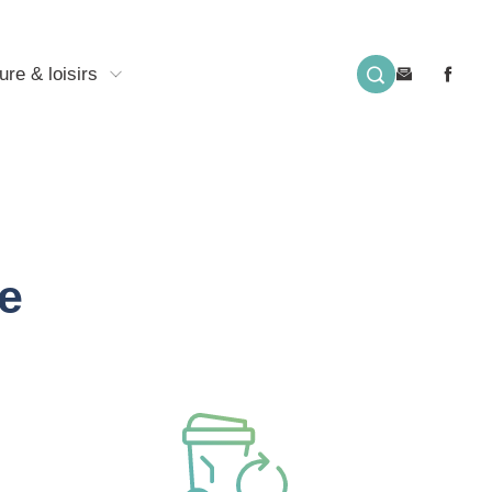
ure & loisirs
e