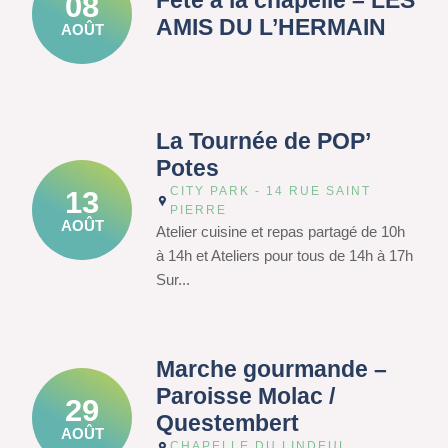
Fête à la chapelle – LES
08
AMIS DU L’HERMAIN
AOÛT
La Tournée de POP’
Potes
CITY PARK - 14 RUE SAINT
13
PIERRE
AOÛT
Atelier cuisine et repas partagé de 10h
à 14h et Ateliers pour tous de 14h à 17h
Sur...
Marche gourmande –
Paroisse Molac /
29
Questembert
AOÛT
CHAPELLE DU LINDEUL