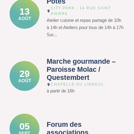
Potes
CITY PARK - 14 RUE SAINT
13
PIERRE
AOÛT
Atelier cuisine et repas partagé de 10h
à 14h et Ateliers pour tous de 14h à 17h
Sur...
Marche gourmande –
Paroisse Molac /
29
Questembert
AOÛT
CHAPELLE DU LINDEUL
à partir de 16h
Forum des
05
associations
SEPT.