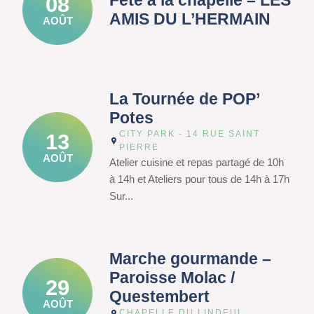
Fête à la chapelle – LES
08
AMIS DU L’HERMAIN
AOÛT
La Tournée de POP’
Potes
CITY PARK - 14 RUE SAINT
13
PIERRE
AOÛT
Atelier cuisine et repas partagé de 10h
à 14h et Ateliers pour tous de 14h à 17h
Sur...
Marche gourmande –
Paroisse Molac /
29
Questembert
AOÛT
CHAPELLE DU LINDEUL