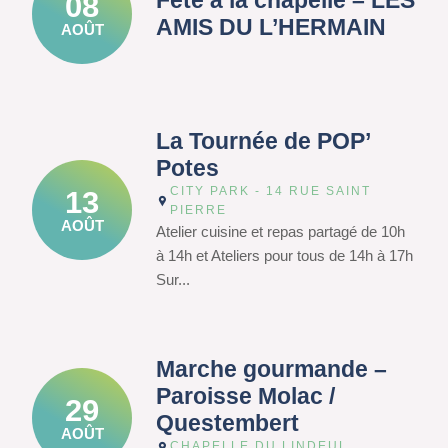
Fête à la chapelle – LES
08
AMIS DU L’HERMAIN
AOÛT
La Tournée de POP’
Potes
CITY PARK - 14 RUE SAINT
13
PIERRE
AOÛT
Atelier cuisine et repas partagé de 10h
à 14h et Ateliers pour tous de 14h à 17h
Sur...
Marche gourmande –
Paroisse Molac /
29
Questembert
AOÛT
CHAPELLE DU LINDEUL