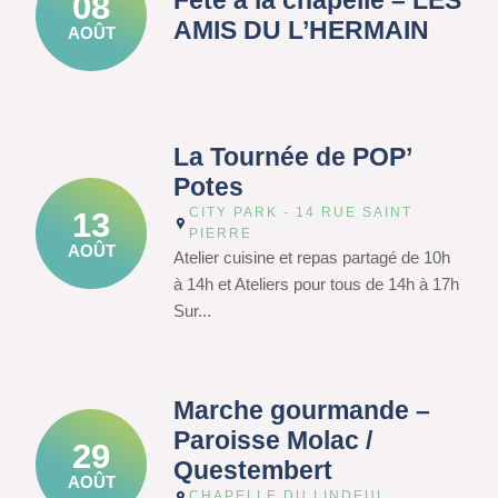
Fête à la chapelle – LES
08
AMIS DU L’HERMAIN
AOÛT
La Tournée de POP’
Potes
CITY PARK - 14 RUE SAINT
13
PIERRE
AOÛT
Atelier cuisine et repas partagé de 10h
à 14h et Ateliers pour tous de 14h à 17h
Sur...
Marche gourmande –
Paroisse Molac /
29
Questembert
AOÛT
CHAPELLE DU LINDEUL