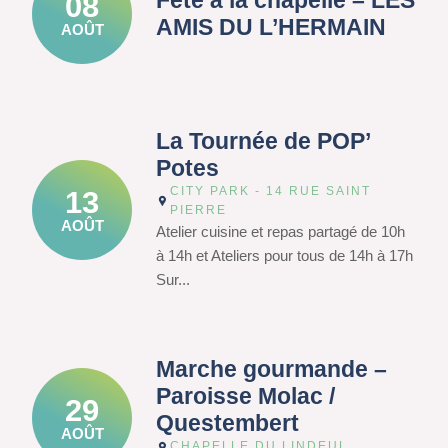
Fête à la chapelle – LES
08
AMIS DU L’HERMAIN
AOÛT
La Tournée de POP’
Potes
CITY PARK - 14 RUE SAINT
13
PIERRE
AOÛT
Atelier cuisine et repas partagé de 10h
à 14h et Ateliers pour tous de 14h à 17h
Sur...
Marche gourmande –
Paroisse Molac /
29
Questembert
AOÛT
CHAPELLE DU LINDEUL