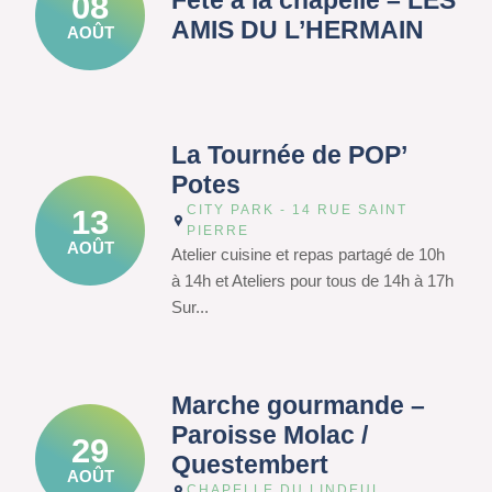
Fête à la chapelle – LES
08
AMIS DU L’HERMAIN
AOÛT
La Tournée de POP’
Potes
CITY PARK - 14 RUE SAINT
13
PIERRE
AOÛT
Atelier cuisine et repas partagé de 10h
à 14h et Ateliers pour tous de 14h à 17h
Sur...
Marche gourmande –
Paroisse Molac /
29
Questembert
AOÛT
CHAPELLE DU LINDEUL