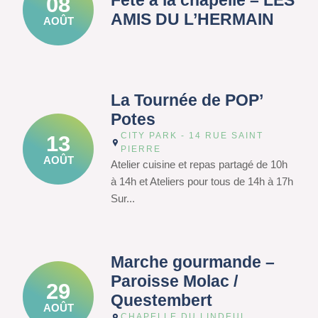
Fête à la chapelle – LES
08
AMIS DU L’HERMAIN
AOÛT
La Tournée de POP’
Potes
CITY PARK - 14 RUE SAINT
13
PIERRE
AOÛT
Atelier cuisine et repas partagé de 10h
à 14h et Ateliers pour tous de 14h à 17h
Sur...
Marche gourmande –
Paroisse Molac /
29
Questembert
AOÛT
CHAPELLE DU LINDEUL