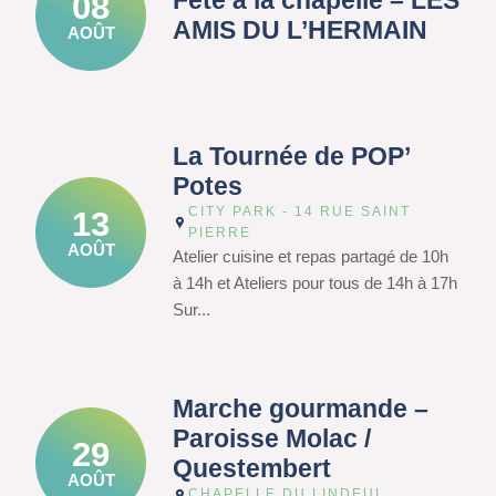
Fête à la chapelle – LES
08
AMIS DU L’HERMAIN
AOÛT
La Tournée de POP’
Potes
CITY PARK - 14 RUE SAINT
13
PIERRE
AOÛT
Atelier cuisine et repas partagé de 10h
à 14h et Ateliers pour tous de 14h à 17h
Sur...
Marche gourmande –
Paroisse Molac /
29
Questembert
AOÛT
CHAPELLE DU LINDEUL