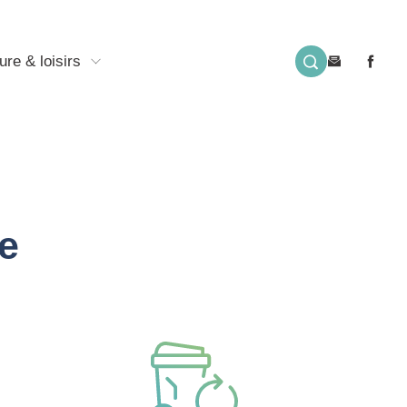
ure & loisirs
e