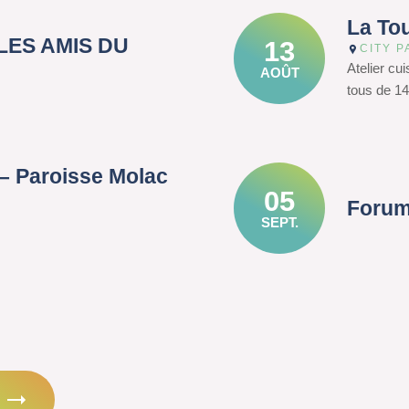
La To
– LES AMIS DU
13
CITY P
Atelier cu
AOÛT
tous de 14
– Paroisse Molac
05
Forum
SEPT.