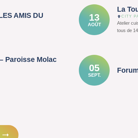
La To
– LES AMIS DU
13
CITY P
Atelier cu
AOÛT
tous de 14
– Paroisse Molac
05
Forum
SEPT.