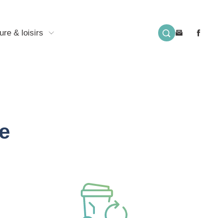
ure & loisirs
e