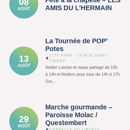
Fête à la chapelle – LES
08
AMIS DU L’HERMAIN
AOÛT
La Tournée de POP’
Potes
CITY PARK - 14 RUE SAINT
13
PIERRE
AOÛT
Atelier cuisine et repas partagé de 10h
à 14h et Ateliers pour tous de 14h à 17h
Sur...
Marche gourmande –
Paroisse Molac /
29
Questembert
AOÛT
CHAPELLE DU LINDEUL