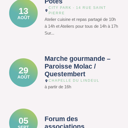
Potes
CITY PARK - 14 RUE SAINT
13
PIERRE
AOÛT
Atelier cuisine et repas partagé de 10h
à 14h et Ateliers pour tous de 14h à 17h
Sur...
Marche gourmande –
Paroisse Molac /
29
Questembert
AOÛT
CHAPELLE DU LINDEUL
à partir de 16h
Forum des
05
associations
SEPT.