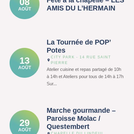
Fête à la chapelle – LES
08
AMIS DU L’HERMAIN
AOÛT
La Tournée de POP’
Potes
CITY PARK - 14 RUE SAINT
13
PIERRE
AOÛT
Atelier cuisine et repas partagé de 10h
à 14h et Ateliers pour tous de 14h à 17h
Sur...
Marche gourmande –
Paroisse Molac /
29
Questembert
AOÛT
CHAPELLE DU LINDEUL