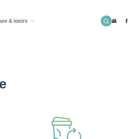
ure & loisirs
e