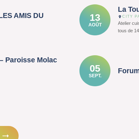
La To
– LES AMIS DU
13
CITY P
Atelier cu
AOÛT
tous de 14
– Paroisse Molac
05
Forum
SEPT.