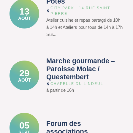
Potes
CITY PARK - 14 RUE SAINT
13
PIERRE
AOÛT
Atelier cuisine et repas partagé de 10h
à 14h et Ateliers pour tous de 14h à 17h
Sur...
Marche gourmande –
Paroisse Molac /
29
Questembert
AOÛT
CHAPELLE DU LINDEUL
à partir de 16h
Forum des
05
associations
SEPT.