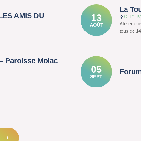
La To
– LES AMIS DU
13
CITY P
Atelier cu
AOÛT
tous de 14
– Paroisse Molac
05
Forum
SEPT.