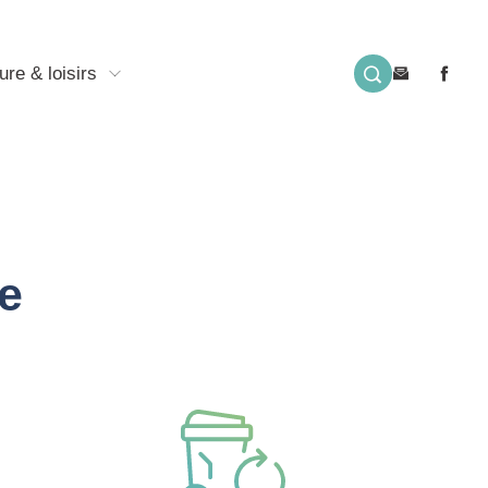
ure & loisirs
e