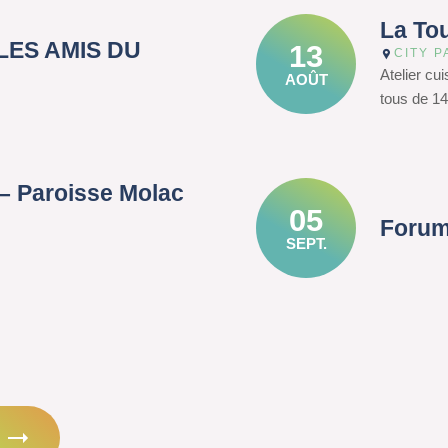
La To
– LES AMIS DU
13
CITY P
Atelier cu
AOÛT
tous de 14
– Paroisse Molac
05
Forum
SEPT.