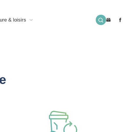
ure & loisirs
e