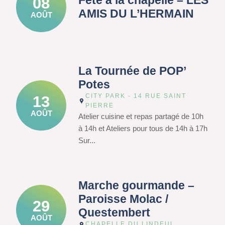
Fête à la chapelle – LES
08
AMIS DU L’HERMAIN
AOÛT
La Tournée de POP’
Potes
CITY PARK - 14 RUE SAINT
13
PIERRE
AOÛT
Atelier cuisine et repas partagé de 10h
à 14h et Ateliers pour tous de 14h à 17h
Sur...
Marche gourmande –
Paroisse Molac /
29
Questembert
AOÛT
CHAPELLE DU LINDEUL